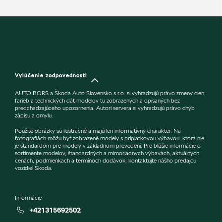
Vylúčenie zodpovednosti
AUTO BORS a Škoda Auto Slovensko s.r.o. si vyhradzujú právo zmeny cien,
farieb a technických dát modelov tu zobrazených a opísaných bez
predchádzajúceho upozornenia. Autori servera si vyhradzujú právo chýb
zápisu a omylu.
Použité obrázky sú ilustračné a majú len informatívny charakter. Na
fotografiách môžu byť zobrazené modely s príplatkovou výbavou, ktorá nie
je štandardom pre modely v základnom prevedení. Pre bližšie informácie o
sortimente modelov, štandardných a mimoriadnych výbavách, aktuálnych
cenách, podmienkach a termínoch dodávok, kontaktujte nášho predajcu
vozidiel Škoda.
Informácie
+421315692502