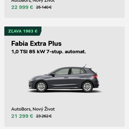
AutoBors, Nový Život
22 999 €
25 140 €
ZĽAVA 1963 €
Fabia Extra Plus
1,0 TSI 85 kW 7-stup. automat.
AutoBors, Nový Život
21 299 €
23 262 €