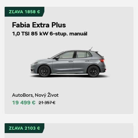
ZĽAVA 1858 €
Fabia Extra Plus
1,0 TSI 85 kW 6-stup. manuál
AutoBors, Nový Život
19 499 €
21 357 €
ZĽAVA 2103 €