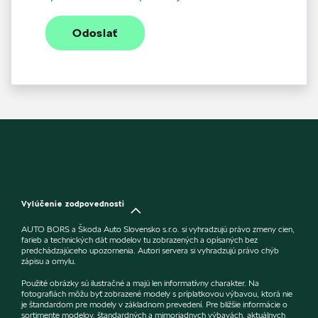
Odoslať
Vylúčenie zodpovednosti
AUTO BORS a Škoda Auto Slovensko s.r.o. si vyhradzujú právo zmeny cien,
farieb a technických dát modelov tu zobrazených a opísaných bez
predchádzajúceho upozornenia. Autori servera si vyhradzujú právo chýb
zápisu a omylu.
Použité obrázky sú ilustračné a majú len informatívny charakter. Na
fotografiách môžu byť zobrazené modely s príplatkovou výbavou, ktorá nie
je štandardom pre modely v základnom prevedení. Pre bližšie informácie o
sortimente modelov, štandardných a mimoriadnych výbavách, aktuálnych