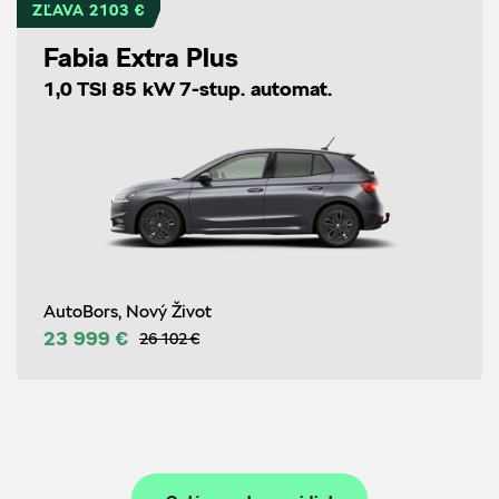
ZĽAVA 2103 €
Fabia Extra Plus
1,0 TSI 85 kW 7-stup. automat.
AutoBors, Nový Život
23 999 €
26 102 €