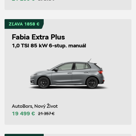
ZĽAVA 1858 €
Fabia Extra Plus
1,0 TSI 85 kW 6-stup. manuál
AutoBors, Nový Život
19 499 €
21 357 €