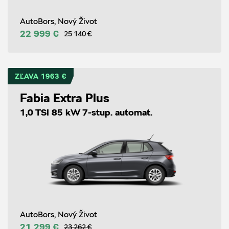
AutoBors, Nový Život
22 999 €
25 140 €
ZĽAVA 1963 €
Fabia Extra Plus
1,0 TSI 85 kW 7-stup. automat.
AutoBors, Nový Život
21 299 €
23 262 €