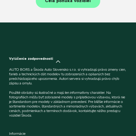
Celá ponuka vozidiel
Vylúčenie zodpovednosti
AUTO BORS a Škoda Auto Slovensko s.r.o. si vyhradzujú právo zmeny cien,
farieb a technických dát modelov tu zobrazených a opísaných bez
predchádzajúceho upozornenia. Autori servera si vyhradzujú právo chýb
zápisu a omylu.
Použité obrázky sú ilustračné a majú len informatívny charakter. Na
fotografiách môžu byť zobrazené modely s príplatkovou výbavou, ktorá nie
je štandardom pre modely v základnom prevedení. Pre bližšie informácie o
sortimente modelov, štandardných a mimoriadnych výbavách, aktuálnych
cenách, podmienkach a termínoch dodávok, kontaktujte nášho predajcu
vozidiel Škoda.
Informácie