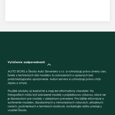
Vylúčenie zodpovednosti
AUTO BORS a Škoda Auto Slovensko s.r.o. si vyhradzujú právo zmeny cien,
farieb a technických dát modelov tu zobrazených a opísaných bez
predchádzajúceho upozornenia. Autori servera si vyhradzujú právo chýb
zápisu a omylu.
Použité obrázky sú ilustračné a majú len informatívny charakter. Na
fotografiách môžu byť zobrazené modely s príplatkovou výbavou, ktorá nie
je štandardom pre modely v základnom prevedení. Pre bližšie informácie o
sortimente modelov, štandardných a mimoriadnych výbavách, aktuálnych
cenách, podmienkach a termínoch dodávok, kontaktujte nášho predajcu
vozidiel Škoda.