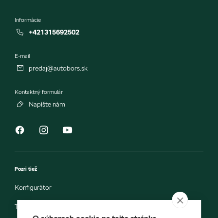
Informácie
+421315692502
E-mail
predaj@autobors.sk
Kontaktný formulár
Napíšte nám
Pozri tiež
Konfigurátor
Testovacia jazda