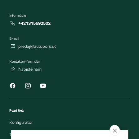
Informácie
+421315692502
E-mail
predaj@autobors.sk
Kontaktný formulár
Napíšte nám
Pozri tiež
Konfigurátor
Testovacia jazda