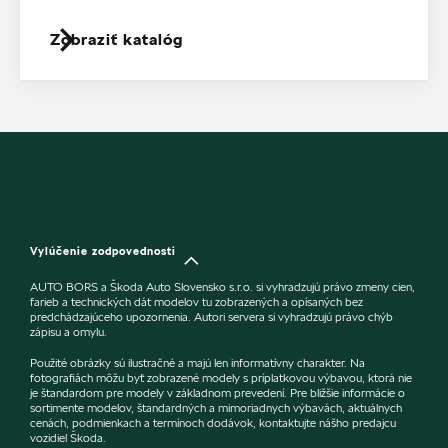
Zobraziť katalóg
Vylúčenie zodpovednosti
AUTO BORS a Škoda Auto Slovensko s.r.o. si vyhradzujú právo zmeny cien,
farieb a technických dát modelov tu zobrazených a opísaných bez
predchádzajúceho upozornenia. Autori servera si vyhradzujú právo chýb
zápisu a omylu.
Použité obrázky sú ilustračné a majú len informatívny charakter. Na
fotografiách môžu byť zobrazené modely s príplatkovou výbavou, ktorá nie
je štandardom pre modely v základnom prevedení. Pre bližšie informácie o
sortimente modelov, štandardných a mimoriadnych výbavách, aktuálnych
cenách, podmienkach a termínoch dodávok, kontaktujte nášho predajcu
vozidiel Škoda.