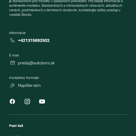
je štandardom pre modely v základnom prevedení. Pre bližšie informácie o
sortimente modelov, štandardných a mimoriadnych výbavách, aktuálnych
cenách, podmienkach a termínoch dodávok, kontaktujte nášho predajcu
vozidiel Škoda.
Informácie
+421315692502
E-mail
predaj@autobors.sk
Kontaktný formulár
Napíšte nám
Pozri tiež