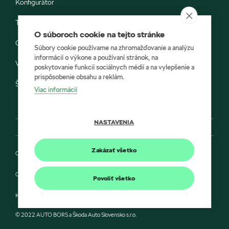
Konfigurátor
Testovacia jazda
O súboroch cookie na tejto stránke
Objednávka do servisu
Súbory cookie používame na zhromažďovanie a analýzu
informácií o výkone a používaní stránok, na
Vozidlá ihneď k odberu
poskytovanie funkcií sociálnych médií a na vylepšenie a
prispôsobenie obsahu a reklám.
Škoda E-shop
Viac informácií
NASTAVENIA
Zakázať všetko
Ochrana osobných údajov
Cookies
Povoliť všetko
Kontakt
© 2022 AUTO BORS a Škoda Auto Slovensko s.r.o.