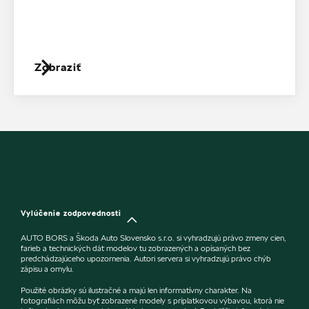
Zobraziť
Vylúčenie zodpovednosti
AUTO BORS a Škoda Auto Slovensko s.r.o. si vyhradzujú právo zmeny cien,
farieb a technických dát modelov tu zobrazených a opísaných bez
predchádzajúceho upozornenia. Autori servera si vyhradzujú právo chýb
zápisu a omylu.
Použité obrázky sú ilustračné a majú len informatívny charakter. Na
fotografiách môžu byť zobrazené modely s príplatkovou výbavou, ktorá nie