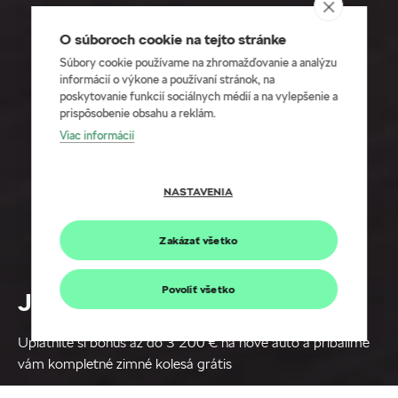
O súboroch cookie na tejto stránke
Súbory cookie používame na zhromažďovanie a analýzu
informácií o výkone a používaní stránok, na
poskytovanie funkcií sociálnych médií a na vylepšenie a
prispôsobenie obsahu a reklám.
Viac informácií
NASTAVENIA
Zakázať všetko
Povoliť všetko
Jarné výhody pre všetkých
Uplatnite si bonus až do 3 200 € na nové auto a pribalíme
vám kompletné zimné kolesá grátis