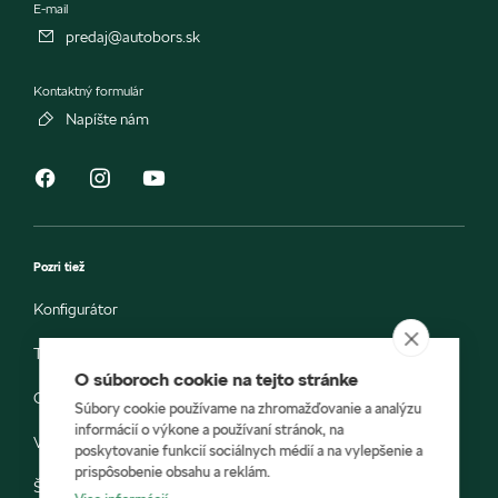
E-mail
predaj@autobors.sk
Kontaktný formulár
Napíšte nám
Pozri tiež
Konfigurátor
Testovacia jazda
O súboroch cookie na tejto stránke
Objednávka do servisu
Súbory cookie používame na zhromažďovanie a analýzu
informácií o výkone a používaní stránok, na
Vozidlá ihneď k odberu
poskytovanie funkcií sociálnych médií a na vylepšenie a
prispôsobenie obsahu a reklám.
Škoda E-shop