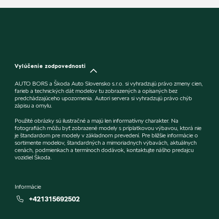
Vylúčenie zodpovednosti
AUTO BORS a Škoda Auto Slovensko s.r.o. si vyhradzujú právo zmeny cien,
farieb a technických dát modelov tu zobrazených a opísaných bez
predchádzajúceho upozornenia. Autori servera si vyhradzujú právo chýb
zápisu a omylu.
Použité obrázky sú ilustračné a majú len informatívny charakter. Na
fotografiách môžu byť zobrazené modely s príplatkovou výbavou, ktorá nie
je štandardom pre modely v základnom prevedení. Pre bližšie informácie o
sortimente modelov, štandardných a mimoriadnych výbavách, aktuálnych
cenách, podmienkach a termínoch dodávok, kontaktujte nášho predajcu
vozidiel Škoda.
Informácie
+421315692502