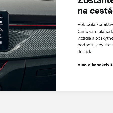
na cest
Pokročilá konekt
Carlo vám uľahčí 
vozidla a poskytn
podporu, aby ste 
do cieľa.
Viac o konektivi