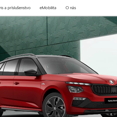
is a príslušenstvo
eMobilita
O nás