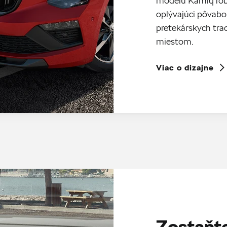
modelu Kamiq rob
oplývajúci pôvabo
pretekárskych trad
miestom.
Viac o dizajne
Zostaňte