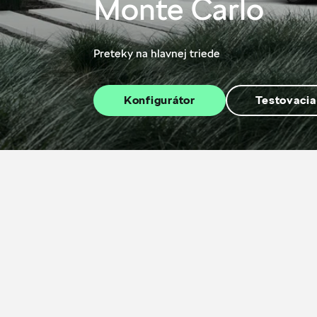
Monte Carlo
Preteky na hlavnej triede
Konfigurátor
Testovacia