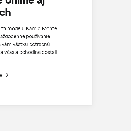
ách
ivita modelu Kamiq Monte
každodenné používanie
e vám všetku potrebnú
sa včas a pohodlne dostali
te