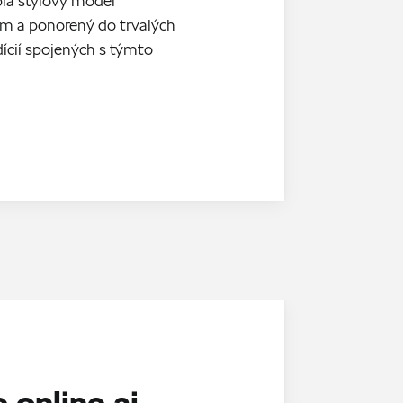
ia štýlový model
m a ponorený do trvalých
ícií spojených s týmto
 online aj